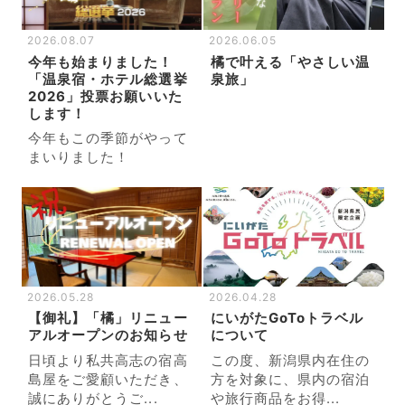
2026.08.07
2026.06.05
今年も始まりました！
橘で叶える「やさしい温
「温泉宿・ホテル総選挙
泉旅」
2026」投票お願いいた
します！
今年もこの季節がやって
まいりました！
2026.05.28
2026.04.28
【御礼】「橘」リニュー
にいがたGoToトラベル
アルオープンのお知らせ
について
日頃より私共高志の宿高
この度、新潟県内在住の
島屋をご愛顧いただき、
方を対象に、県内の宿泊
誠にありがとうご...
や旅行商品をお得...