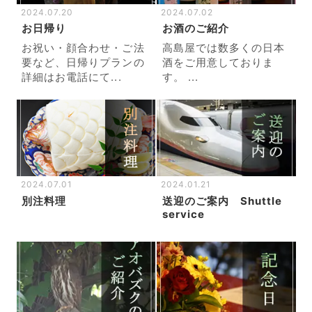
2024.07.20
2024.07.02
お日帰り
お酒のご紹介
お祝い・顔合わせ・ご法
高島屋では数多くの日本
要など、日帰りプランの
酒をご用意しておりま
詳細はお電話にて...
す。 ...
2024.07.01
2024.01.21
別注料理
送迎のご案内 Shuttle
service