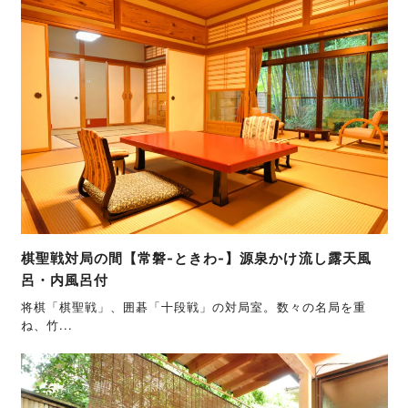
棋聖戦対局の間【常磐-ときわ-】源泉かけ流し露天風
呂・内風呂付
将棋「棋聖戦」、囲碁「十段戦」の対局室。数々の名局を重
ね、竹...