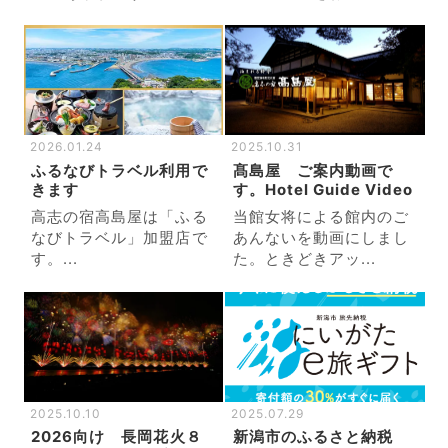
2026.01.24
2025.10.31
ふるなびトラベル利用で
髙島屋 ご案内動画で
きます
す。Hotel Guide Video
高志の宿高島屋は「ふる
当館女将による館内のご
なびトラベル」加盟店で
あんないを動画にしまし
す。...
た。ときどきアッ...
2025.10.10
2025.07.29
2026向け 長岡花火８
新潟市のふるさと納税