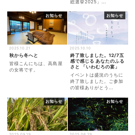
総選挙2025」...
お知らせ
お知らせ
2025.10.21
2025.10.10
秋から冬へと
終了致しました。12/7五
感で感じる あなたのふる
皆様こんにちは、高島屋
さと 「いわむろの宴」
の女将です。
イベントは盛況のうちに
終了致しました。ご参加
の皆様ありがとう...
お知らせ
お知らせ
2025.09.19
2025.06.29