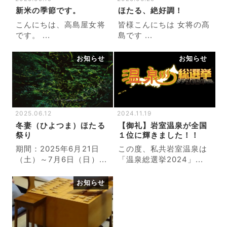
新米の季節です。
ほたる、絶好調！
こんにちは、高島屋女将
皆様こんにちは 女将の髙
です。 ...
島です ...
お知らせ
お知らせ
2025.06.12
2024.11.19
冬妻（ひよつま）ほたる
【御礼】岩室温泉が全国
祭り
１位に輝きました！！
期間：2025年6月21日
この度、私共岩室温泉は
（土）～7月6日（日）...
「温泉総選挙2024」...
お知らせ