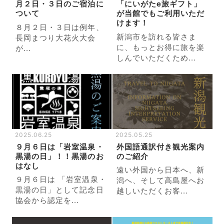
月２日・３日のご宿泊に
「にいがたe旅ギフト」
ついて
が当館でもご利用いただ
けます！
８月２日・３日は例年、
新潟市を訪れる皆さま
長岡まつり大花火大会
に、もっとお得に旅を楽
が...
しんでいただくため...
2025.06.25
2025.05.25
９月６日は「岩室温泉・
外国語通訳付き観光案内
黒湯の日」！！黒湯のお
のご紹介
はなし
遠い外国から日本へ、新
９月６日は 「岩室温泉・
潟へ、そして高島屋へお
黒湯の日」として記念日
越しいただくお客...
協会から認定を...