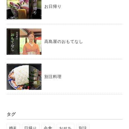
お日帰り
高島屋のおもてなし
別注料理
タグ
婚礼
日帰り
会食
おせち
別注