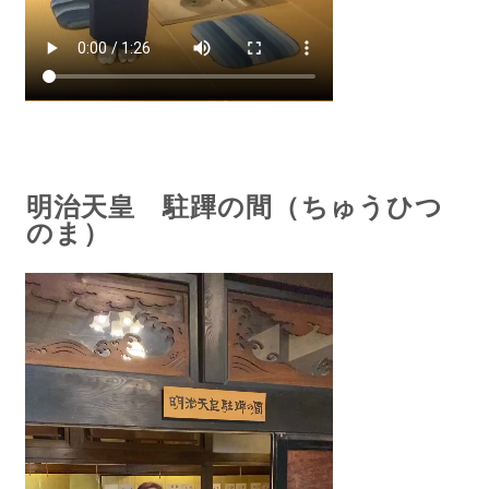
明治天皇 駐蹕の間（ちゅうひつ
のま）