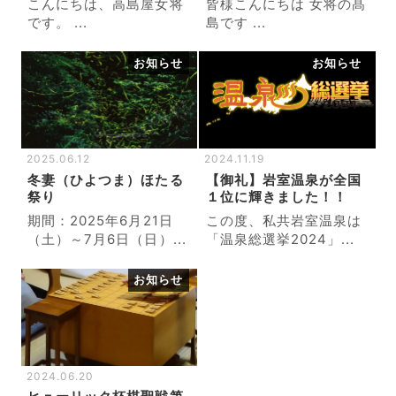
こんにちは、高島屋女将
皆様こんにちは 女将の髙
です。 ...
島です ...
お知らせ
お知らせ
2025.06.12
2024.11.19
冬妻（ひよつま）ほたる
【御礼】岩室温泉が全国
祭り
１位に輝きました！！
期間：2025年6月21日
この度、私共岩室温泉は
（土）～7月6日（日）...
「温泉総選挙2024」...
お知らせ
2024.06.20