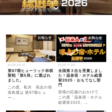
SCROLL
お知らせ
お知らせ
2026.05.21
2025.11.05
第97期ヒューリック杯棋
全国第３位を受賞しまし
聖戦「第5局」に選ばれ
た！温泉宿・ホテル総選
ました。
挙2025・おもてなし部
門
この度、私共 高志の宿
皆様の応援のおかげで、
高島屋は 第97期ヒュ
この度「温泉宿・ホテル
ー...
総選挙2025」...