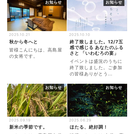
お知らせ
お知らせ
2025.10.21
2025.10.10
秋から冬へと
終了致しました。12/7五
感で感じる あなたのふる
皆様こんにちは、高島屋
さと 「いわむろの宴」
の女将です。
イベントは盛況のうちに
終了致しました。ご参加
の皆様ありがとう...
お知らせ
お知らせ
2025.09.19
2025.06.29
新米の季節です。
ほたる、絶好調！